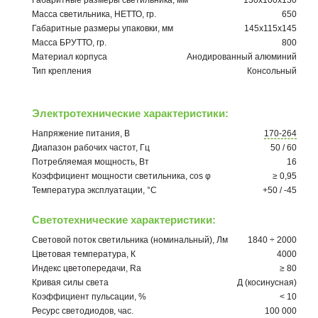
Габаритные размеры светильника, мм
130х100х130
Масса светильника, НЕТТО, гр.
650
Габаритные размеры упаковки, мм
145х115х145
Масса БРУТТО, гр.
800
Материал корпуса
Анодированный алюминий
Тип крепления
Консольный
Электротехнические характеристики:
Напряжение питания, В
170-264
Диапазон рабочих частот, Гц
50 / 60
Потребляемая мощность, Вт
16
Коэффициент мощности светильника, cos φ
≥ 0,95
Температура эксплуатации, °C
+50 / -45
Светотехнические характеристики:
Световой поток светильника (номинальный), Лм
1840 ÷ 2000
Цветовая температура, К
4000
Индекс цветопередачи, Ra
≥ 80
Кривая силы света
Д (косинусная)
Коэффициент пульсации, %
< 10
Ресурс светодиодов, час.
100 000