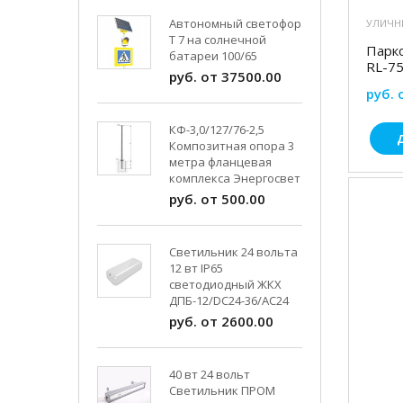
Автономный светофор
УЛИЧН
Т 7 на солнечной
Парк
батареи 100/65
RL-7
руб. от 37500.00
руб. 
КФ-3,0/127/76-2,5
Композитная опора 3
метра фланцевая
комплекса Энергосвет
руб. от 500.00
Светильник 24 вольта
12 вт IP65
светодиодный ЖКХ
ДПБ-12/DC24-36/АС24
руб. от 2600.00
40 вт 24 вольт
Светильник ПРОМ