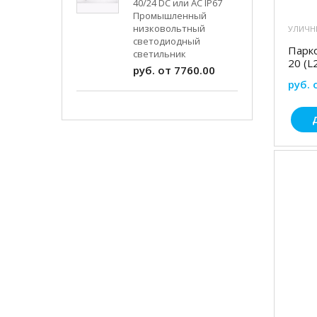
40/24 DC или AC IP67
Промышленный
низковольтный
УЛИЧН
светодиодный
Парк
светильник
20 (L
руб. от 7760.00
руб. 