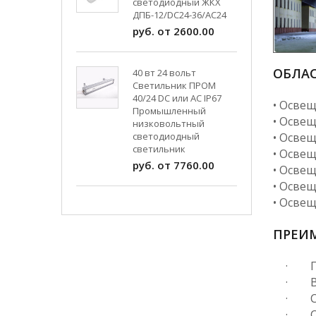
светодиодный ЖКХ
ДПБ-12/DC24-36/АС24
руб. от 2600.00
ОБЛАС
40 вт 24 вольт
Светильник ПРОМ
40/24 DC или AC IP67
• Освещ
Промышленный
• Освещ
низковольтный
светодиодный
• Осве
светильник
• Осве
руб. от 7760.00
• Осве
• Осве
• Осве
ПРЕИ
· Пр
· Вы
· Сн
· Ср