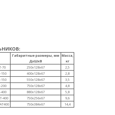
ЬНИКОВ:
Габаритные размеры, мм
Масса,
ДхШхВ
кг
Т-70
250х128х67
2,5
-150
400х128х67
2,8
-150
550х128х67
3,5
-200
750х128х67
4,8
-400
880х128х67
5,8
Т-400
750х256х67
9,6
АТ400
750х384х67
14,4