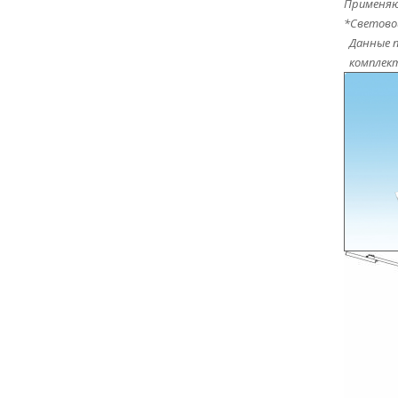
Применяют
*Световой
Данные п
комплек