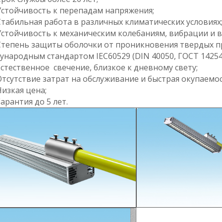
тойчивость к перепадам напряжения;
абильная работа в различных климатических условиях
тойчивость к механическим колебаниям, вибрации и в
епень защиты оболочки от проникновения твердых пр
народным стандартом IEC60529 (DIN 40050, ГОСТ 14254-9
тественное свечение, близкое к дневному свету;
сутствие затрат на обслуживание и быстрая окупаемос
зкая цена;
рантия до 5 лет.