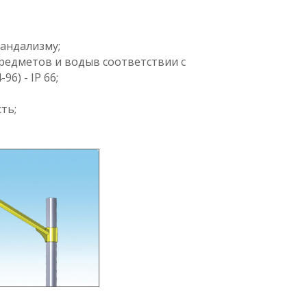
;
андализму;
едметов и водыв соответствии с
6) - IP 66;
ть;