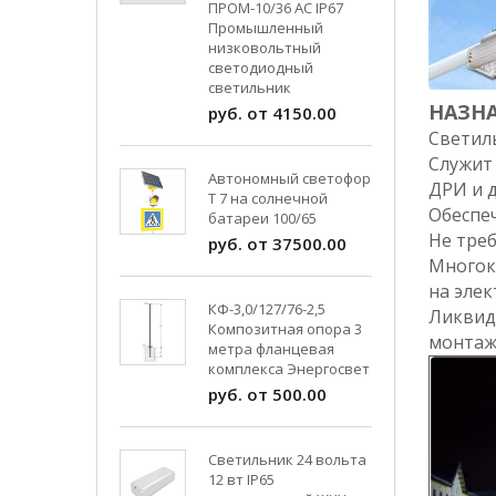
ПРОМ-10/36 AC IP67
Промышленный
низковольтный
светодиодный
светильник
НАЗНА
руб. от 4150.00
Светил
Служит
Автономный светофор
ДРИ и 
Т 7 на солнечной
Обеспе
батареи 100/65
Не треб
руб. от 37500.00
Многок
на элек
КФ-3,0/127/76-2,5
Ликвид
Композитная опора 3
монтажу
метра фланцевая
комплекса Энергосвет
руб. от 500.00
Светильник 24 вольта
12 вт IP65