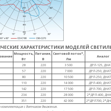
ИЧЕСКИЕ ХАРАКТЕРИСТИКИ МОДЕЛЕЙ СВЕТИЛ
Мощность,
Питание,
Световой поток*,
ование
Аналог
Вт
В
Лм
28
220
3 500
ДРЛ-125, ДНА
57
220
7 000
ДРЛ-250, ДНАТ
80
220
10 500
ДРЛ-250, ДНАТ
0
110
220
14 000
ДРЛ-400, ДНАТ
0
142
220
17 500
ДРЛ-700, ДНАТ
0
234
220
28 000
2*ДРЛ-400, ДНА
0
351
220
42 000
2*ДРЛ700, 2*ДН
 комплектация с датчиком движения.