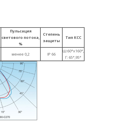
Пульсация
Степень
светового потока,
Тип КСС
защиты
%
Ш:60°х160°,
менее 0,2
IP 66
Г: 65°,95°