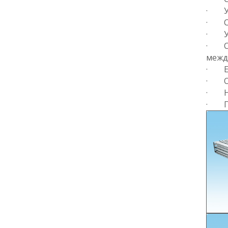
· Ус
· Ст
· Ус
· Ст
между
· Ес
· От
· Ни
· Га