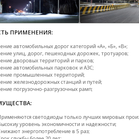
ТЬ ПРИМЕНЕНИЯ:
ение автомобильных дорог категорий «А», «Б», «В»;
ение улиц, дорог, пешеходных дорожек, тротуаров;
щение дворовых территорий и парков;
щение автомобильных парковок и АЗС;
щение промышленных территорий;
щение железнодорожных станций и путей;
щение погрузочно-разгрузочных рамп;
МУЩЕСТВА:
именяются светодиоды только лучших мировых произ
сокиу уровень экономичности и надежности;
ижают энергопотребление в 5 раз;
ок службы более 20 лет;