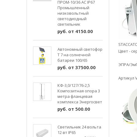
ПРОМ-10/36 AC IP67
Промышленный
низковольтный
светодиодный
светильник
руб. от 4150.00
STACCAT
Автономный светофор
Цвет - 
Т 7 на солнечной
батареи 100/65
ЭПРА/
руб. от 37500.00
Артикул
КФ-3,0/127/76-2,5
Композитная опора 3
метра фланцевая
комплекса Энергосвет
руб. от 500.00
Светильник 24 вольта
12 вт IP65