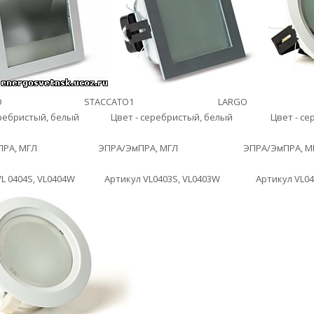
O
STACCATO1
LARGO
серебристый, белый Цвет - серебристый, белый Цвет - сере
ЭмПРА, МГЛ ЭПРА/ЭмПРА, МГЛ ЭПРА/ЭмПРА, М
 VL 0404S, VL0404W Артикул VL0403S, VL0403W Артикул VL040