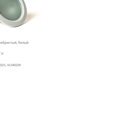
бристый, белый
ГЛ
2S, VL0402W