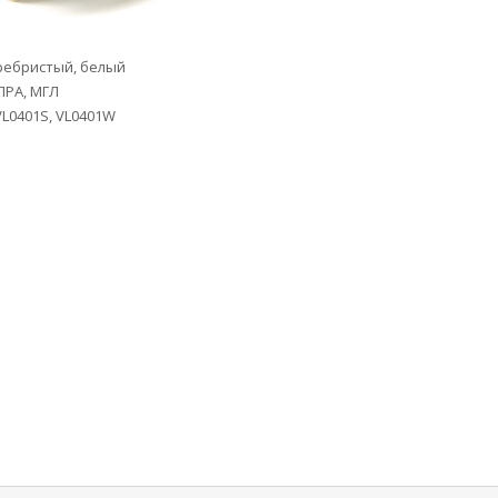
еребристый, белый
ПРА, МГЛ
VL0401S, VL0401W