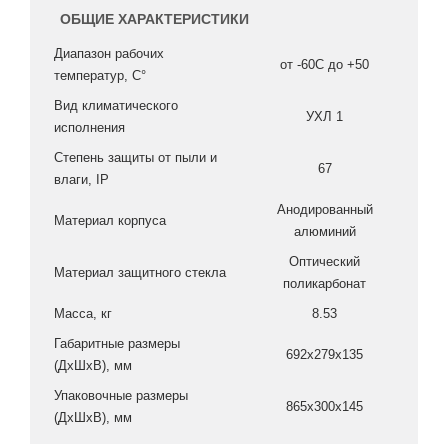
ОБЩИЕ ХАРАКТЕРИСТИКИ
Диапазон рабочих
от -60C до +50
температур, С°
Вид климатического
УХЛ 1
исполнения
Степень защиты от пыли и
67
влаги, IP
Анодированный
Материал корпуса
алюминий
Оптический
Материал защитного стекла
поликарбонат
Масса, кг
8.53
Габаритные размеры
692x279x135
(ДxШxВ), мм
Упаковочные размеры
865x300x145
(ДxШxВ), мм