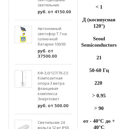
светильник
< 1
руб. от 4150.00
Д (косинусная
120°)
Автономный
светофор Т 7 на
Seoul
солнечной
батареи 100/65
Semiconductors
руб. от
37500.00
21
50-60 Гц
КФ-3,0/127/76-2,5
Композитная
220
опора 3 метра
фланцевая
комплекса
> 0.95
Энергосвет
руб. от 500.00
> 90
от - 40°C до +
Светильник 24
40°C
вольта 12 вт IP65