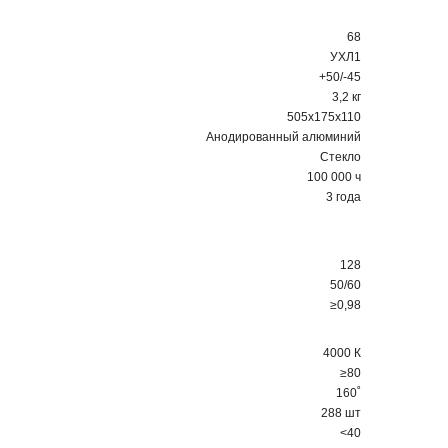
68
УХЛ1
+50/-45
3,2 кг
505х175х110
Анодированный алюминий
Стекло
100 000 ч
3 года
128
50/60
≥0,98
4000 К
≥80
160˚
288 шт
<40