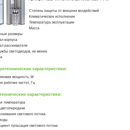
Степень защиты от внешних воздействий
Климатическое исполнение
Температура эксплуатации
Масса
тные размеры
ал корпуса
ал рассеивателя
ужбы светодиодов, не менее
ия
ротехнические характеристики:
ляемая мощность, W
н рабочих частот, Гц
технические характеристики:
ая температура
 цветопередачи
ссеивания светового потока
иоды
иент пульсации светового потока