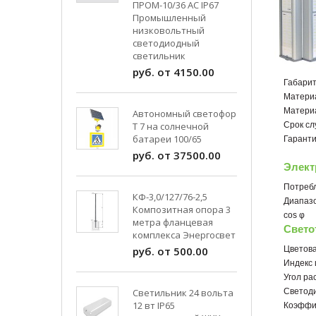
ПРОМ-10/36 AC IP67
Промышленный
низковольтный
светодиодный
светильник
руб. от 4150.00
Габари
Матери
Матери
Автономный светофор
Т 7 на солнечной
Срок сл
батареи 100/65
Гарант
руб. от 37500.00
Элект
Потреб
КФ-3,0/127/76-2,5
Диапазо
Композитная опора 3
cos φ
метра фланцевая
Свето
комплекса Энергосвет
руб. от 500.00
Цветов
Индекс
Угол ра
Светильник 24 вольта
Светод
12 вт IP65
Коэффиц