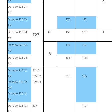
2
##
Dorado 226 01
##
Dorado 226 03
175
110
##
Dorado 118 04
12
152
193
1
E27
##
Dorado 226 05
170
120
##
8
Dorado 226 06
195
145
##
Dorado 213 12
G24D1
##
G24D2
205
185
Dorado 218 12
G24D3
##
Dorado 226 12
##
Dorado 226 13
E27
140
##