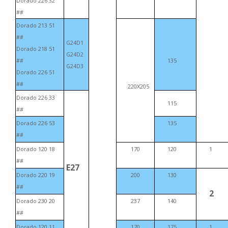
Dorado 226 32
##
Dorado 213 51
##
G24D1
Dorado 218 51
G24D2
##
135
G24D3
Dorado 226 51
##
220Х205
Dorado 226 33
115
##
Dorado 226 53
135
##
Dorado 120 18
170
120
1
##
E27
Dorado 220 19
200
130
##
2
Dorado 230 20
237
140
##
Dorado 120 11
170
175
1