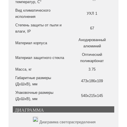
температур, С°
Вид климатического
УХЛ 1
исполнения
Степень защиты от пыли и
67
влаги, IP
Анодированный
Материал корпуса
алюминий
Оптический
Материал защитного стекла
поликарбонат
Масса, кг
3.75
Габаритные размеры
473x186x109
(ДxШxВ), мм
Упаковочные размеры
540x215x145
(ДxШxВ), мм
ДИАГРАММА
Диаграмма светораспределения