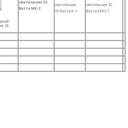
светильник 32
светильник
светильник 32
Ватта МК-2
32 Ватта К-1
Ватта КМО-1
одный
ик 16