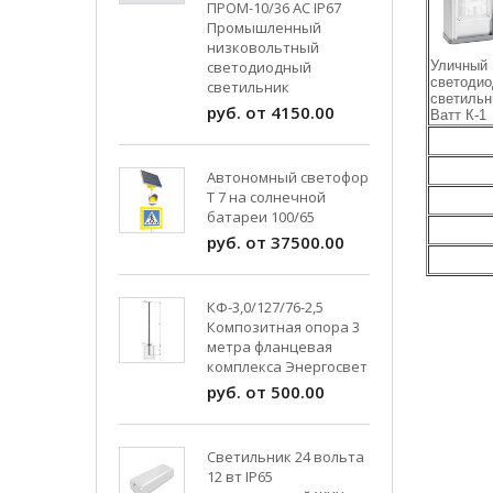
ПРОМ-10/36 AC IP67
Промышленный
низковольтный
светодиодный
У
лич
ный
светоди
светильник
светильн
руб. от 4150.00
Ватт К-1
Автономный светофор
Т 7 на солнечной
батареи 100/65
руб. от 37500.00
КФ-3,0/127/76-2,5
Композитная опора 3
метра фланцевая
комплекса Энергосвет
руб. от 500.00
Светильник 24 вольта
12 вт IP65