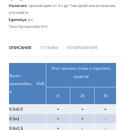
Наличие
:
производим от 4-х до 7-ми дней или в наличии,
уточняйте
Единица
:
шт.
Теги:
Кронштейн КН1
ОПИСАНИЕ
ОТЗЫВЫ
ИЗОБРАЖЕНИЯ
Угол
наклона гусака к горизонту,
Вылет
градусов
кронштейна,
НхВ
,
м
15
20
30
0,5х0,5
+
+
+
0,5х1
+
+
-
0,6х1,5
+
-
-