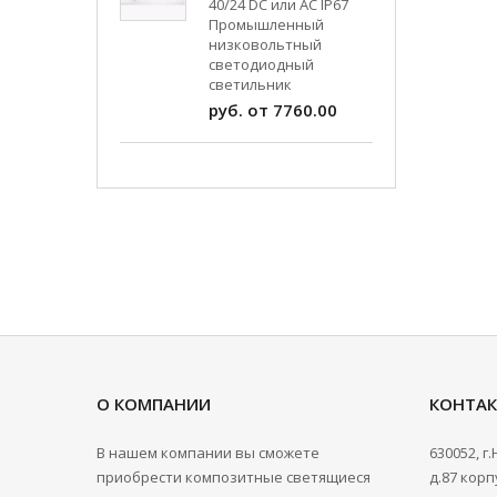
40/24 DC или AC IP67
Промышленный
низковольтный
светодиодный
светильник
руб. от 7760.00
О КОМПАНИИ
КОНТА
В нашем компании вы сможете
630052, г
приобрести композитные светящиеся
д.87 корпу