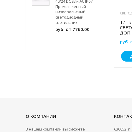
40/24 DC или AC IP67
Промышленный
низковольтный
СВЕТО
светодиодный
Т.1П
светильник
СВЕТ
руб. от 7760.00
ДОП.
руб. 
О КОМПАНИИ
КОНТА
В нашем компании вы сможете
630052, г