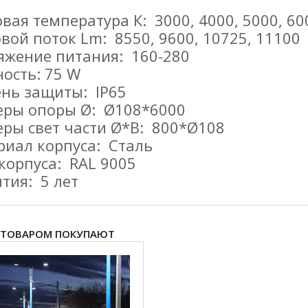
вая температура К: 3000, 4000, 5000, 60
вой поток Lm: 8550, 9600, 10725, 11100
яжение питания: 160-280
ость: 75 W
ень защиты: IP65
еры опоры Ø
: Ø108
*6000
ры свет части Ø*В
: 800*Ø108
риал корпуса: Сталь
корпуса: RAL 9005
тия: 5 лет
 ТОВАРОМ ПОКУПАЮТ