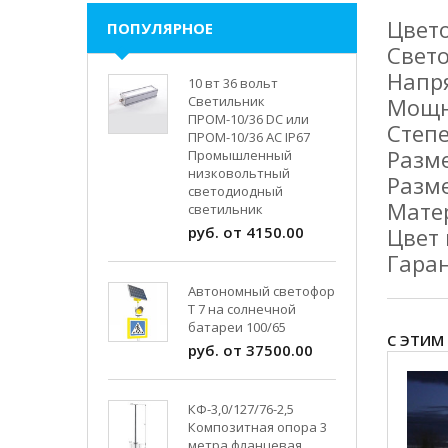
Цвето
ПОПУЛЯРНОЕ
Свето
Напр
10 вт 36 вольт
Светильник
Мощн
ПРОМ-10/36 DC или
Степ
ПРОМ-10/36 AC IP67
Разм
Промышленный
низковольтный
Разме
светодиодный
Мате
светильник
руб. от 4150.00
Цвет 
Гаран
Автономный светофор
Т 7 на солнечной
батареи 100/65
С ЭТИМ
руб. от 37500.00
КФ-3,0/127/76-2,5
Композитная опора 3
метра фланцевая