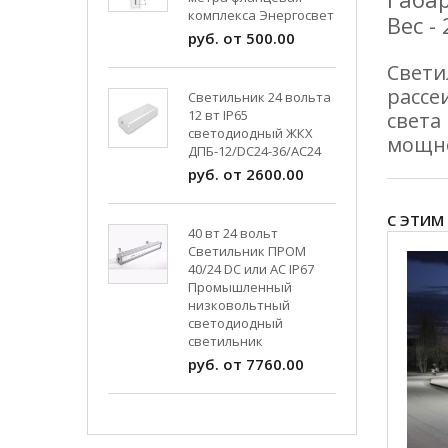
комплекса Энергосвет
Вес - 
руб. от 500.00
Свети
рассе
Светильник 24 вольта
12 вт IP65
света
светодиодный ЖКХ
мощно
ДПБ-12/DC24-36/АС24
руб. от 2600.00
С ЭТИМ
40 вт 24 вольт
Светильник ПРОМ
40/24 DC или AC IP67
Промышленный
низковольтный
светодиодный
светильник
руб. от 7760.00