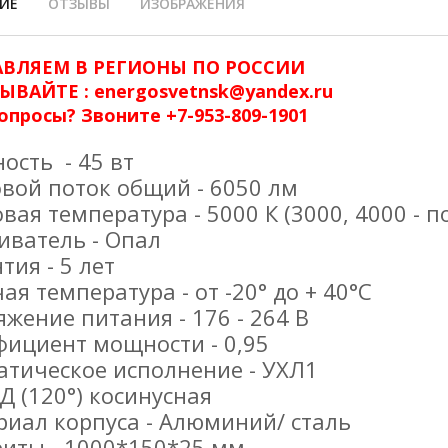
ИЕ
ОТЗЫВЫ
ИЗОБРАЖЕНИЯ
АВЛЯЕМ В РЕГИОНЫ ПО РОССИИ
ЫВАЙТЕ : energosvetnsk@yandex.ru
опросы? Звоните +7-953-809-1901
сть - 45 вт
вой поток общий - 6050 лм
вая температура - 5000 К (3000, 4000 - п
иватель - Опал
тия - 5 лет
ая температура - от -20° до + 40°С
жение питания - 176 - 264 В
фициент мощности - 0,95
атическое исполнение - УХЛ1
 Д (120°) косинусная
иал корпуса - Алюминий/ сталь
риты - 1000*150*25 мм