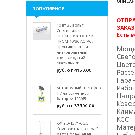
ОПИСАН
ПОПУЛЯРНОЕ
ОТПР
10 вт 36 вольт
ЗАКАЗ
Светильник
Есть в
ПРОМ-10/36 DC или
ПРОМ-10/36 AC IP67
Промышленный
Мощно
низковольтный
Свето
светодиодный
Цвето
светильник
руб. от 4150.00
Рассе
Гаран
Рабоч
Автономный светофор
Т 7 на солнечной
Напря
батареи 100/65
Коэф
руб. от 37500.00
Клим
КСС -
КФ-3,0/127/76-2,5
Матер
Композитная опора 3
Габа
метра фланцевая