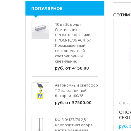
ПОПУЛЯРНОЕ
С ЭТИМ
10 вт 36 вольт
Светильник
ПРОМ-10/36 DC или
ПРОМ-10/36 AC IP67
Промышленный
низковольтный
светодиодный
светильник
руб. от 4150.00
Автономный светофор
Т 7 на солнечной
батареи 100/65
руб. от 37500.00
ОПОРЫ
ОПОР
СЕК
КФ-3,0/127/76-2,5
Композитная опора 3
руб. 
метра фланцевая