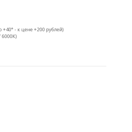
на светодиодах)
g
60° до +40° - к цене +200 рублей)
 / 4000К / 5700К / 6000К)
я