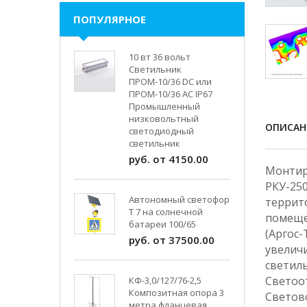
ПОПУЛЯРНОЕ
10 вт 36 вольт
Светильник
ПРОМ-10/36 DC или
ПРОМ-10/36 AC IP67
Промышленный
низковольтный
ОПИСАН
светодиодный
светильник
руб. от 4150.00
Монтиру
РКУ-25
Автономный светофор
террит
Т 7 на солнечной
помеще
батареи 100/65
(Аргос-
руб. от 37500.00
увелич
светил
Свето
КФ-3,0/127/76-2,5
Композитная опора 3
Светов
метра фланцевая