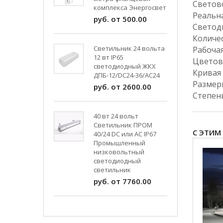
Свет
комплекса Энергосвет
Реаль
руб. от 500.00
Св
Колич
Светильник 24 вольта
Рабоча
12 вт IP65
Цвето
светодиодный ЖКХ
Кри
ДПБ-12/DC24-36/АС24
Разм
руб. от 2600.00
Степен
40 вт 24 вольт
Светильник ПРОМ
С ЭТИМ
40/24 DC или AC IP67
Промышленный
низковольтный
светодиодный
светильник
руб. от 7760.00