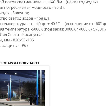
овой поток светильника - 11140 Лм (
ная потребляемая мощность - 86 Вт.
етодиоды - Samsun
ество светодиодов - 168 шт.
я температура - от -40 до + 40 °С (исполнение от -
вая температура -5000К (под заказ: 3000К
вая Сил Света - Косинусна
еры, мм - 820х90х135
ь защиты - IP67
 ТОВАРОМ ПОКУПАЮТ