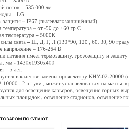
ть – 3500 вт
ой поток – 535 000 лм
иоды –
LG
ь защиты –
IP
67 (пылевлагозащищённый)
 температура – от -50 до +60 гр С
ая температура – 5000К
силы света – Ш, Д, Г, Л (130*90, 120 , 60, 30, 90 град
е напряжение – 176-264 В
ик питания имеет термозащиту, грозозащиту и защиту
ры, мм - 1430х1930х400
я – 5 лет.
уется в качестве замены прожектору КНУ-02-20000 (в 
10000 - 2 штуки , может устанавливаться на мачты, к
зуется для освещение карьеров, освещение горных выр
ельных площадок , освещение стадионов, освещение г
 ТОВАРОМ ПОКУПАЮТ