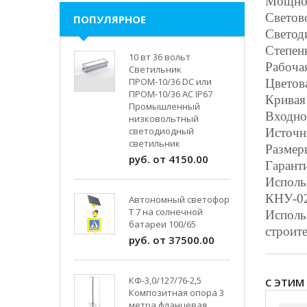
Мощнос
Светов
ПОПУЛЯРНОЕ
Светод
Степен
10 вт 36 вольт
Рабочая
Светильник
ПРОМ-10/36 DC или
Цветов
ПРОМ-10/36 AC IP67
Кривая 
Промышленный
Входно
низковольтный
светодиодный
Источн
светильник
Разме
руб. от 4150.00
Гаранти
Использ
КНУ-02-
Автономный светофор
Т 7 на солнечной
Исполь
батареи 100/65
строит
руб. от 37500.00
КФ-3,0/127/76-2,5
С ЭТИМ
Композитная опора 3
метра фланцевая