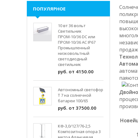
Солнеч
ПОПУЛЯРНОЕ
поликр
повыше
10 вт 36 вольт
высоко
Светильник
многол
ПРОМ-10/36 DC или
незави
ПРОМ-10/36 AC IP67
Промышленный
продаж
низковольтный
Технол
светодиодный
Автома
светильник
автома
руб. от 4150.00
паяютс
Автономный светофор
Двойно
Т 7 на солнечной
процесс
батареи 100/65
произв
руб. от 37500.00
Новейш
КФ-3,0/127/76-2,5
Композитная опора 3
метра фланцевая