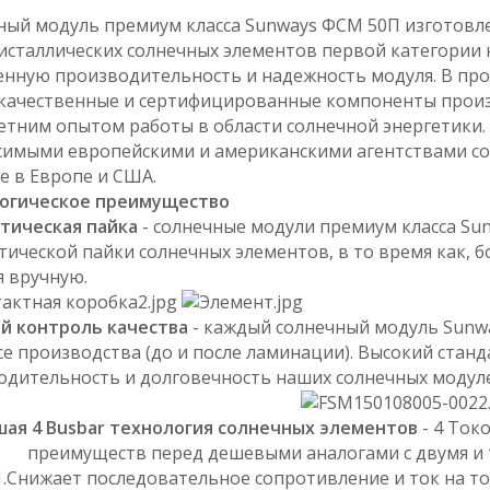
ный модуль премиум класса Sunways ФСМ 50П изготовл
исталлических
солнечных элементов первой категории к
нную производительность и надежность модуля. В про
качественные и сертифицированные компоненты прои
етним опытом работы в области солнечной энергетики
симыми европейскими и американскими агентствами со
е в Европе и США.
огическое преимущество
тическая пайка
- солнечные модули премиум класса S
тической пайки солнечных элементов, в то время как, 
я вручную.
й контроль качества
- каждый солнечный модуль Sunw
е производства (до и после ламинации). Высокий стан
одительность и долговечность наших солнечных модул
ая 4 Busbar технология солнечных элементов
- 4 Ток
преимуществ перед дешевыми аналогами с двумя и
1.Снижает последовательное сопротивление и ток на т