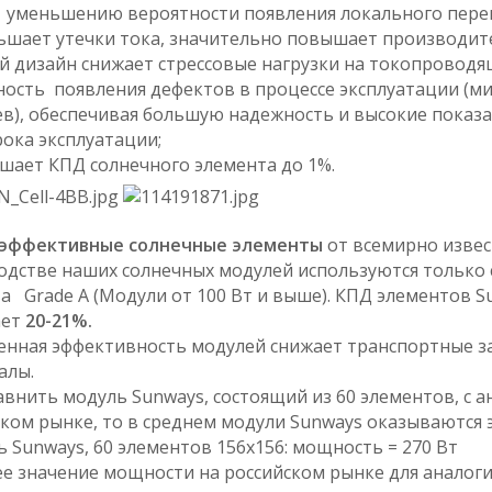
уменьшению вероятности появления локального перег
ньшает утечки тока, значительно повышает производит
ый дизайн снижает стрессовые нагрузки на токопровод
ность появления дефектов в процессе эксплуатации (м
ев), обеспечивая большую надежность и высокие показ
рока эксплуатации;
ышает КПД солнечного элемента до 1%.
эффективные солнечные элементы
от всемирно извес
одстве наших солнечных модулей используются только
а Grade A (Модули от 100 Вт и выше). КПД элементов S
ает
20-21%.
нная эффективность модулей снижает транспортные за
алы.
авнить модуль Sunways, состоящий из 60 элементов, с
ком рынке, то в среднем модули Sunways оказываются 
ь Sunways, 60 элементов 156х156: мощность = 270 Вт
ее значение мощности на российском рынке для аналог