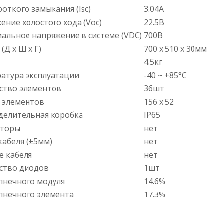
роткого замыкания (Isc)
3.04А
ение холостого хода (Voc)
22.5В
альное напряжение в системе (VDC)
700В
(Д х Ш х Г)
700 x 510 x 30мм
4.5кг
атура эксплуатации
-40 ~ +85°С
ство элементов
36шт
 элементов
156 х 52
делительная коробка
IP65
кторы
нет
кабеля (±5мм)
нет
е кабеля
нет
ство диодов
1шт
лнечного модуля
14.6%
лнечного элемента
17.3%