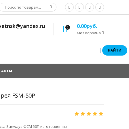
osvetnsk@yandex.ru
0.00руб.
0
Моя корзина
ТАКТЫ
арея FSM-50P
сса Sunways ФСМ 50П изготовлен из