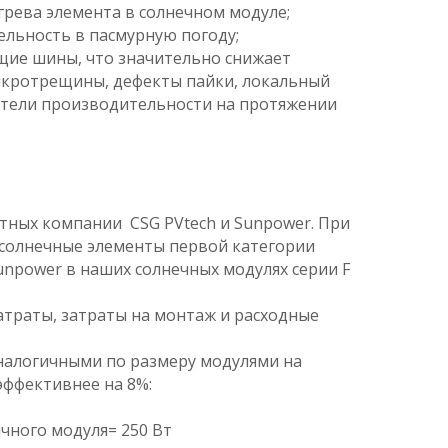
рева элемента в солнечном модуле;
ельность в пасмурную погоду;
ящие шины, что значительно снижает
икротрещины, дефекты пайки, локальный
атели производительности на протяжении
тных компании CSG PVtech и Sunpower. При
 солнечные элементы первой категории
unpower в наших солнечных модулях серии F
траты, затраты на монтаж и расходные
 аналогичными по размеру модулями на
эффективнее на 8%:
ичного модуля= 250 Вт