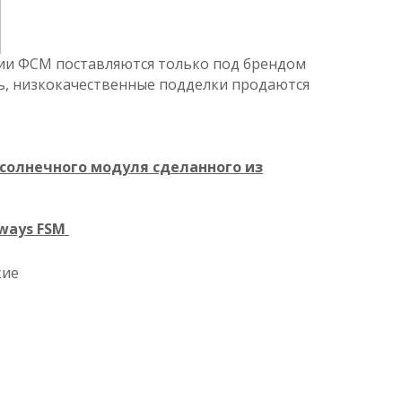
рии ФСМ поставляются только под брендом
ть, низкокачественные подделки продаются
 солнечного модуля сделанного из
ways FSМ
кие