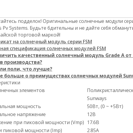
гайтесь подделок! Оригинальные солнечные модули се
 Pv Systems. Будьте бдительны и не дайте себя обману
тайской торговой маркой!
икат на солнечный модуль серии FSM
ная спецификация солнечных модулей FSM
личить качественный солнечный модуль Grade A от
в производства?
ли поли, что лучше?
е больше о преимуществах солнечных модулей Sun
еристики
лнечных элементов
Поликристалличес
Sunways
альная мощность
50Вт, (0 ~ +5Вт)
льное напряжение
12В
ение при пиковой мощности (Vmp)
17.6В
и пиковой мощности (Imp)
2.85А