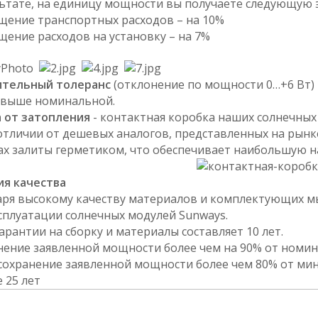
льтате, на единицу мощности вы получаете следующую
ащение транспортных расходов – на 10%
щение расходов на установку – на 7%
тельный толеранс
(отклонение по мощности 0…+6 Вт)
 выше номинальной.
 от затопления
- контактная коробка наших солнечны
 отличии от дешевых аналогов, представленных на рын
ах залиты герметиком, что обеспечивает наибольшую н
ия качества
аря высокому качеству материалов и комплектующих м
ксплуатации солнечных модулей Sunways.
гарантии на сборку и материалы составляет 10 лет.
анение заявленной мощности более чем на 90% от номи
, сохранение заявленной мощности более чем 80% от м
 25 лет