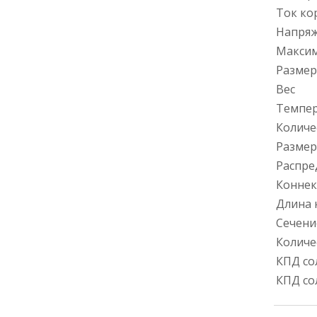
Ток ко
Напряж
Максим
Размер 
Вес
Темпер
Количе
Размер
Распре
Конне
Длина 
Сечени
Количе
КПД со
КПД со