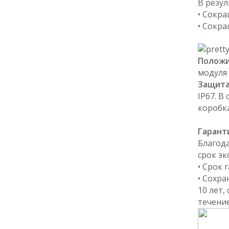
В резу
• Сокр
• Сокра
Положи
модуля
Защита
IP67. В
коробк
Гарант
Благод
срок э
• Срок 
• Сохр
10 лет
течение