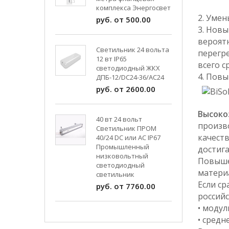
комплекса Энергосвет
2. Уме
руб. от 500.00
3. Нов
вероят
Светильник 24 вольта
перегр
12 вт IP65
всего с
светодиодный ЖКХ
4. Пов
ДПБ-12/DC24-36/АС24
руб. от 2600.00
Высоко
40 вт 24 вольт
произв
Светильник ПРОМ
качеств
40/24 DC или AC IP67
Промышленный
достиг
низковольтный
Повыше
светодиодный
матери
светильник
Если ср
руб. от 7760.00
российс
• модул
• средн