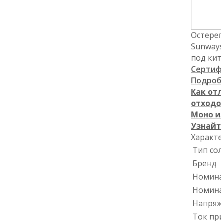
Остере
Sunways
под ки
Сертиф
Подроб
Как от
отходо
Моно и
Узнайт
Характ
Тип со
Бренд
Номин
Номина
Напряж
Ток пр