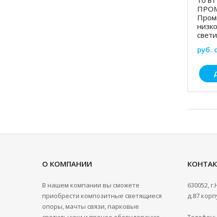
ПРОМ
Пром
низк
свети
руб. 
О КОМПАНИИ
КОНТА
В нашем компании вы сможете
630052, г
приобрести композитные светящиеся
д.87 корпу
опоры, мачты связи, парковые
светильники и прочее оборудование.
Телефон: