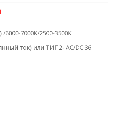
И
 /6000-7000К/2500-3500К
янный ток) или ТИП2- AC/DC 36