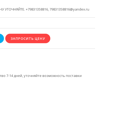
У УТОЧНЯЙТЕ. +79831358816, 79831358816@yandex.ru
тво 7-14 дней, уточняйте возможность поставки