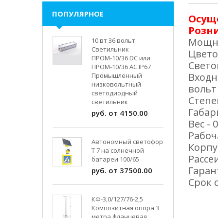
ПОПУЛЯРНОЕ
Осущ
Розни
Мощно
10 вт 36 вольт
Светильник
Цвето
ПРОМ-10/36 DC или
Светов
ПРОМ-10/36 AC IP67
Входн
Промышленный
низковольтный
вольт
светодиодный
Степе
светильник
Габар
руб. от 4150.00
Вес - 0
Рабоч
Автономный светофор
Корпу
Т 7 на солнечной
Рассе
батареи 100/65
Гаран
руб. от 37500.00
Срок 
КФ-3,0/127/76-2,5
Композитная опора 3
метра фланцевая